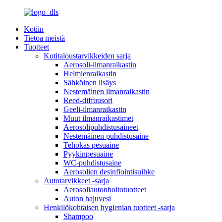
Kotiin
Tietoa meistä
Tuotteet
Kotitaloustarvikkeiden sarja
Aerosoli-ilmanraikastin
Helmienraikastin
Sähköinen lisäys
Nestemäinen ilmanraikastin
Reed-diffuusori
Geeli-ilmanraikastin
Muut ilmanraikastimet
Aerosolipuhdistusaineet
Nestemäinen puhdistusaine
Tehokas pesuaine
Pyykinpesuaine
WC-puhdistusaine
Aerosolien desinfiointisuihke
Autotarvikkeet -sarja
Aerosoliautonhoitotuotteet
Auton hajuvesi
Henkilökohtaisen hygienian tuotteet -sarja
Shampoo