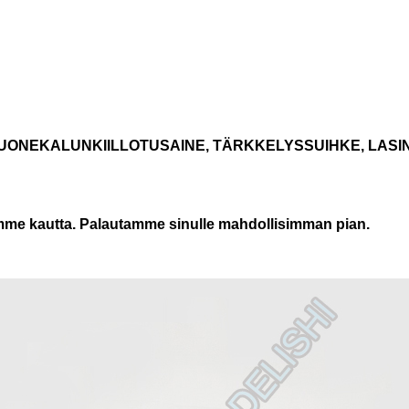
UONEKALUNKIILLOTUSAINE, TÄRKKELYSSUIHKE, LAS
tomme kautta. Palautamme sinulle mahdollisimman pian.