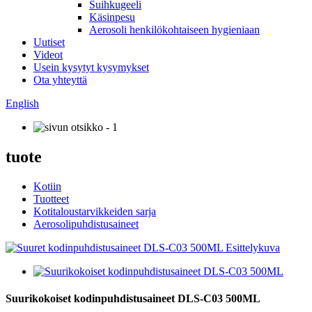
Suihkugeeli
Käsinpesu
Aerosoli henkilökohtaiseen hygieniaan
Uutiset
Videot
Usein kysytyt kysymykset
Ota yhteyttä
English
tuote
Kotiin
Tuotteet
Kotitaloustarvikkeiden sarja
Aerosolipuhdistusaineet
Suurikokoiset kodinpuhdistusaineet DLS-C03 500ML