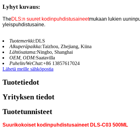
Lyhyt kuvaus:
The
DLS:n suuret kodinpuhdistusaineet
mukaan lukien uuninpuh
yleispuhdistusaine.
Tuotemerkki:
DLS
Alkuperäpaikka:
Taizhou, Zhejiang, Kiina
Lähtösatama:
Ningbo, Shanghai
OEM, ODM:
Saatavilla
Puhelin/WeChat:
+86 13857617024
Lähetä meille sähköpostia
Tuotetiedot
Yrityksen tiedot
Tuotetunnisteet
Suurikokoiset kodinpuhdistusaineet DLS-C03 500ML